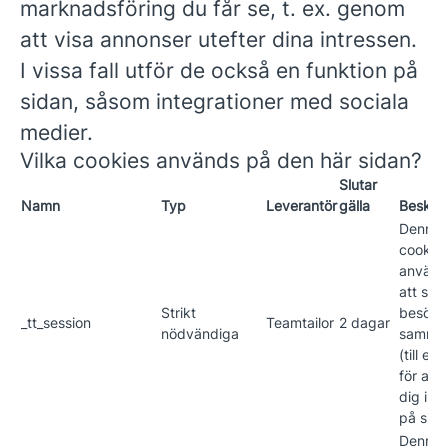
marknadsföring du får se, t. ex. genom
att visa annonser utefter dina intressen.
I vissa fall utför de också en funktion på
sidan, såsom integrationer med sociala
medier.
Vilka cookies används på den här sidan?
Slutar
Namn
Typ
Leverantör
gälla
Beskriv
Denna
cookie
använd
att spa
Strikt
besöka
_tt_session
Teamtailor
2 dagar
nödvändiga
samma
(till ex
för att 
dig inl
på sida
Denna