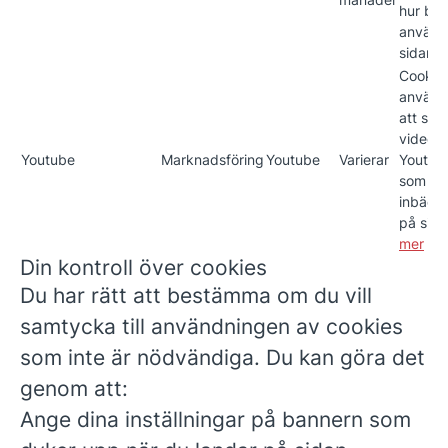
hur be
använd
sidan.
Cookie
använd
att spe
videos 
Youtube
Marknadsföring
Youtube
Varierar
Youtub
som är
inbädd
på sid
mer
Din kontroll över cookies
Du har rätt att bestämma om du vill
samtycka till användningen av cookies
som inte är nödvändiga. Du kan göra det
genom att:
Ange dina inställningar på bannern som