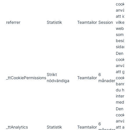
cookie
använd
att iden
referrer
Statistik
Teamtailor
Session
vilken
webblä
som le
besökar
sidan.
Den hä
cookie
använd
att gö
Strikt
6
_ttCookiePermissions
Teamtailor
cookie-
nödvändiga
månader
banner
du har
interag
med de
Den hä
cookie
använd
6
_ttAnalytics
Statistik
Teamtailor
att ana
månader